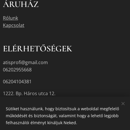
ÁRUHÁZ
Rólunk
Kapcsolat
ELÉRHETŐSÉGEK
atisprofi@gmail.com
06202955668
06204104381
1222. Bp. Háros utca 12.
Sütiket használunk, hogy biztosítsuk a weboldal megfelelő
működését és biztonságát, valamint hogy a lehető legjobb
A termékek aktuális készletéről érdeklődjön az üzletben, vagy a
felhasználói élményt kínáljuk Neked.
megadott elérhetőségek egyikén.