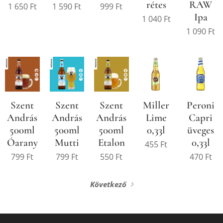
rétes
RAW
1 650
Ft
1 590
Ft
999
Ft
Ipa
1 040
Ft
1 090
Ft
Szent
Szent
Szent
Miller
Peroni
András
András
András
Lime
Capri
500ml
500ml
500ml
0,33l
üveges
Óarany
Mutti
Etalon
0,33l
455
Ft
799
Ft
799
Ft
550
Ft
470
Ft
Következő