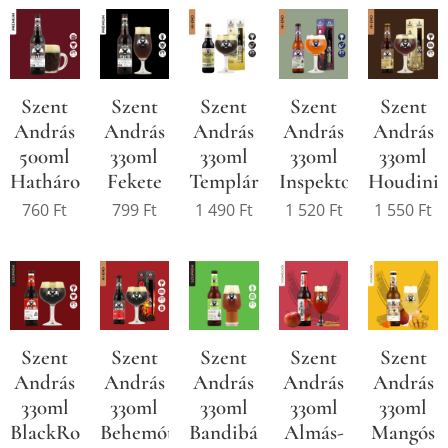
Szent
Szent
Szent
Szent
Szent
András
András
András
András
András
500ml
330ml
330ml
330ml
330ml
Hathárom
Fekete
Templárius
Inspektor
Houdini
760
Ft
799
Ft
1 490
Ft
1 520
Ft
1 550
Ft
Szent
Szent
Szent
Szent
Szent
András
András
András
András
András
330ml
330ml
330ml
330ml
330ml
BlackRose
Behemót
Bandibá
Almás-
Mangós