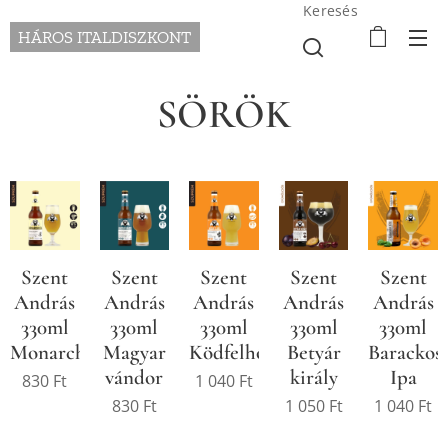
Keresés
HÁROS ITALDISZKONT
SÖRÖK
Szent
Szent
Szent
Szent
Szent
András
András
András
András
András
330ml
330ml
330ml
330ml
330ml
Monarchista
Magyar
Ködfelhő
Betyár
Barackos
vándor
király
Ipa
830
Ft
1 040
Ft
830
Ft
1 050
Ft
1 040
Ft