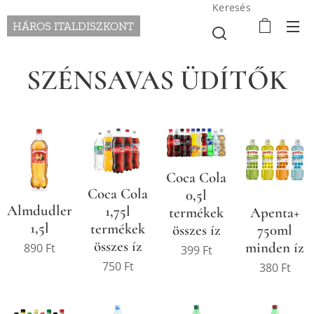
Keresés
HÁROS ITALDISZKONT
SZÉNSAVAS ÜDÍTŐK
Coca Cola
Coca Cola
0,5l
Almdudler
1,75l
Apenta+
termékek
1,5l
termékek
750ml
összes íz
összes íz
minden íz
890
Ft
399
Ft
750
Ft
380
Ft