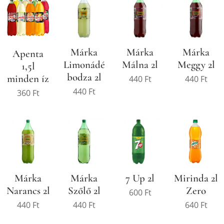
Márka
Márka
Márka
Apenta
Limonádé
Málna 2l
Meggy 2l
1,5l
bodza 2l
minden íz
440
Ft
440
Ft
440
Ft
360
Ft
Márka
Márka
7 Up 2l
Mirinda 2l
Narancs 2l
Szőlő 2l
Zero
600
Ft
440
Ft
440
Ft
640
Ft