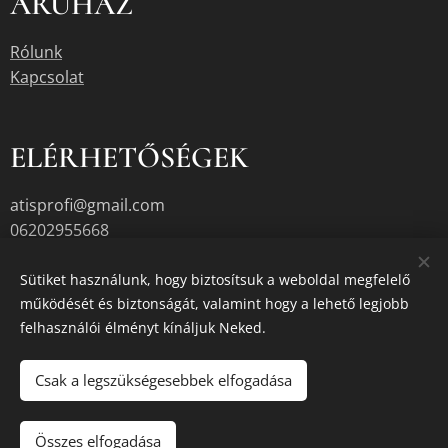
ÁRUHÁZ
Rólunk
Kapcsolat
ELÉRHETŐSÉGEK
atisprofi@gmail.com
06202955668
06204104381
Sütiket használunk, hogy biztosítsuk a weboldal megfelelő
működését és biztonságát, valamint hogy a lehető legjobb
1222. Bp. Háros utca 12.
felhasználói élményt kínáljuk Neked.
Csak a legszükségesebbek elfogadása
A termékek aktuális készletéről érdeklődjön az üzletben, vagy a
megadott elérhetőségek egyikén.
Összes elfogadása