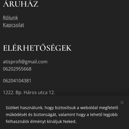
ÁRUHÁZ
Rólunk
Kapcsolat
ELÉRHETŐSÉGEK
atisprofi@gmail.com
06202955668
06204104381
1222. Bp. Háros utca 12.
Sütiket használunk, hogy biztosítsuk a weboldal megfelelő
működését és biztonságát, valamint hogy a lehető legjobb
A termékek aktuális készletéről érdeklődjön az üzletben, vagy a
felhasználói élményt kínáljuk Neked.
megadott elérhetőségek egyikén.