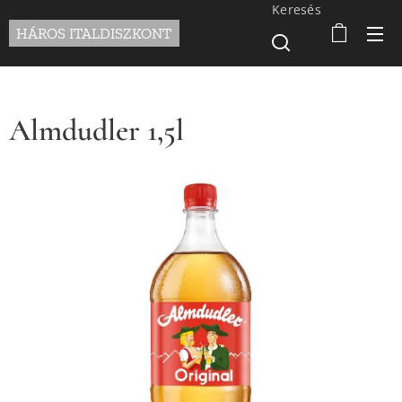
Keresés
HÁROS ITALDISZKONT
Almdudler 1,5l