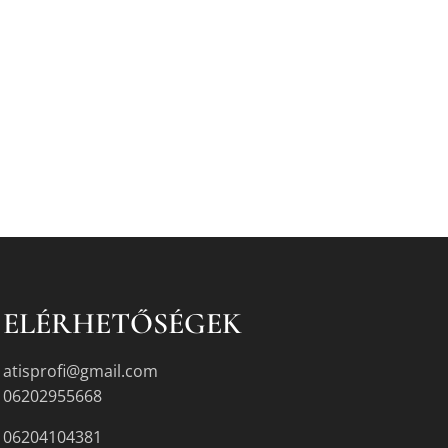
ELÉRHETŐSÉGEK
atisprofi@gmail.com
06202955668
06204104381