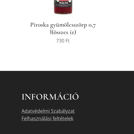
Piroska gyümölcsszörp 0,7
l(összes íz)
730
Ft
INFORMÁCIÓ
Adatvédelmi Szabályzat
Felhasználási feltételek