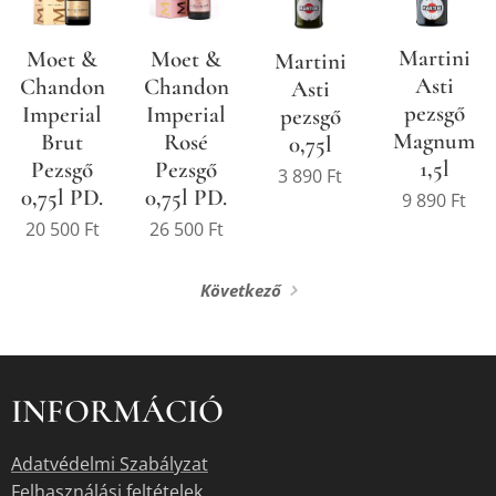
Martini
Moet &
Moet &
Martini
Asti
Chandon
Chandon
Asti
pezsgő
Imperial
Imperial
pezsgő
Magnum
Brut
Rosé
0,75l
1,5l
Pezsgő
Pezsgő
3 890
Ft
0,75l PD.
0,75l PD.
9 890
Ft
20 500
Ft
26 500
Ft
Következő
INFORMÁCIÓ
Adatvédelmi Szabályzat
Felhasználási feltételek