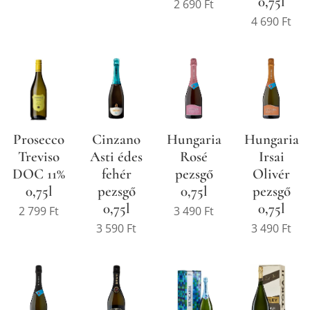
0,75l
2 690
Ft
4 690
Ft
Prosecco
Cinzano
Hungaria
Hungaria
Treviso
Asti édes
Rosé
Irsai
DOC 11%
fehér
pezsgő
Olivér
0,75l
pezsgő
0,75l
pezsgő
0,75l
0,75l
2 799
Ft
3 490
Ft
3 590
Ft
3 490
Ft