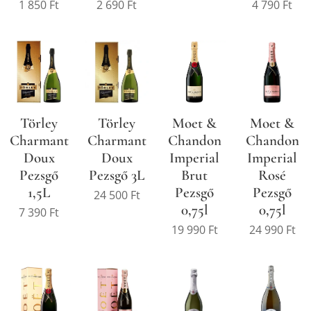
1 850
Ft
2 690
Ft
4 790
Ft
Törley
Törley
Moet &
Moet &
Charmant
Charmant
Chandon
Chandon
Doux
Doux
Imperial
Imperial
Pezsgő
Pezsgő 3L
Brut
Rosé
1,5L
Pezsgő
Pezsgő
24 500
Ft
0,75l
0,75l
7 390
Ft
19 990
Ft
24 990
Ft