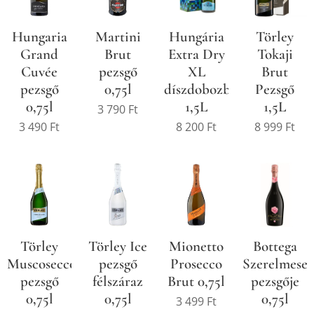
Hungaria
Martini
Törley
Hungária
Grand
Brut
Tokaji
Extra Dry
Cuvée
pezsgő
Brut
XL
pezsgő
0,75l
Pezsgő
díszdobozban
0,75l
1,5L
1,5L
3 790
Ft
3 490
Ft
8 999
Ft
8 200
Ft
Törley
Törley Ice
Mionetto
Bottega
Muscosecco
pezsgő
Prosecco
Szerelmese
pezsgő
félszáraz
Brut 0,75l
pezsgője
0,75l
0,75l
0,75l
3 499
Ft