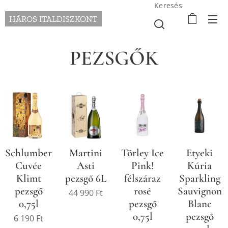
Keresés
HÁROS ITALDISZKONT
PEZSGŐK
Schlumberger
Martini
Törley Ice
Etyeki
Cuvée
Asti
Pink!
Kúria
Klimt
pezsgő 6L
félszáraz
Sparkling
pezsgő
rosé
Sauvignon
44 990
Ft
0,75l
pezsgő
Blanc
0,75l
pezsgő
6 190
Ft