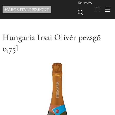
Keresés
HÁROS ITALDISZKONT
Hungaria Irsai Olivér pezsgő
0,75l