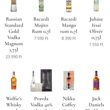
Russian
Bacardi
Bacardi
Juhász
Standard
Mojito
Mango
Irsai
Gold
Rum 0,7l
rum 0,7l
Olivér
Vodka
0,75l
7 590
Ft
8 390
Ft
Magnum
1 550
Ft
1,75l
23 990
Ft
Wolfie's
Pravda
Nikka
Jack
Whisky
Vodka 40%
Coffey
Daniels