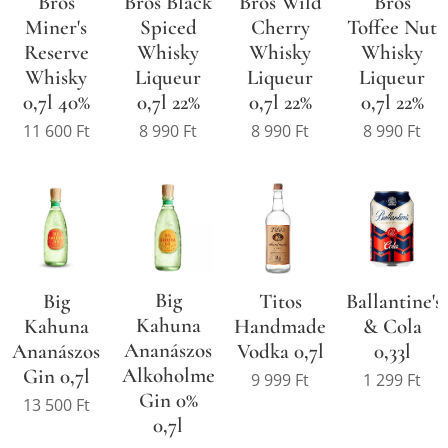
Bros
Bros Black
Bros Wild
Bros
Miner's
Spiced
Cherry
Toffee Nut
Reserve
Whisky
Whisky
Whisky
Whisky
Liqueur
Liqueur
Liqueur
0,7l 40%
0,7l 22%
0,7l 22%
0,7l 22%
11 600
Ft
8 990
Ft
8 990
Ft
8 990
Ft
Big
Big
Titos
Ballantine's
Kahuna
Kahuna
Handmade
& Cola
Ananászos
Ananászos
Vodka 0,7l
0,33l
Alkoholmentes
Gin 0,7l
9 999
Ft
1 299
Ft
Gin 0%
13 500
Ft
0,7l