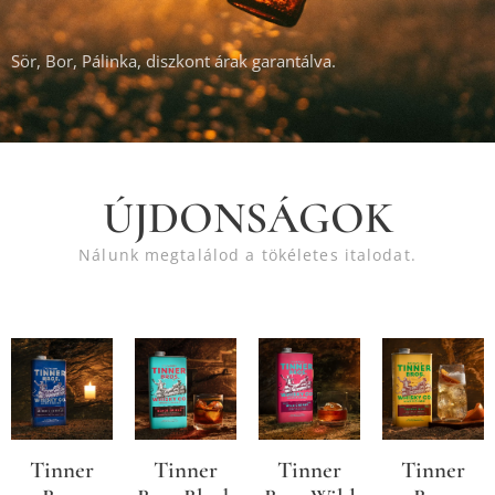
Sör, Bor, Pálinka, diszkont árak garantálva.
ÚJDONSÁGOK
Nálunk megtalálod a tökéletes italodat.
Tinner
Tinner
Tinner
Tinner