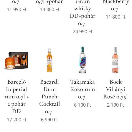
0,7l
0,7l +pohár
Grain
Blackberry
whisky
0,7l
11 990
Ft
13 300
Ft
DD+pohár
11 800
Ft
0,7l
24 990
Ft
Barceló
Bacardi
Takamaka
Bock
Imperial
Rum
Koko rum
Villányi
rum 0,7l +
Punch
0,7l
Rosé 0,75l
2 pohár
Cocktail
6 100
Ft
2 190
Ft
DD
0,7l
17 200
Ft
6 990
Ft