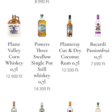
8 990
Ft
Platte
Powers
Planteray
Bacardi
Valley
Three
Cut & Dry
Passionfruit
Corn
Swallow
Coconut
0,7l
Whiskey
Single Pot
Rum 0,7l
7 690
Ft
0,7l
Still
12 500
Ft
whiskey
12 900
Ft
0,7l
14 300
Ft