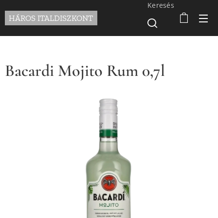
Keresés
HÁROS ITALDISZKONT
Bacardi Mojito Rum 0,7l