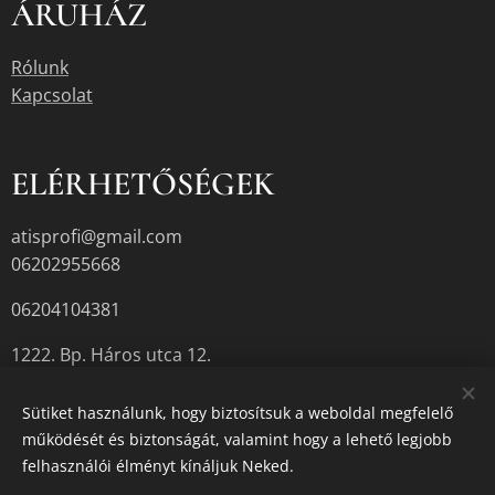
ÁRUHÁZ
Rólunk
Kapcsolat
ELÉRHETŐSÉGEK
atisprofi@gmail.com
06202955668
06204104381
1222. Bp. Háros utca 12.
Sütiket használunk, hogy biztosítsuk a weboldal megfelelő
működését és biztonságát, valamint hogy a lehető legjobb
A termékek aktuális készletéről érdeklődjön az üzletben, vagy a
felhasználói élményt kínáljuk Neked.
megadott elérhetőségek egyikén.