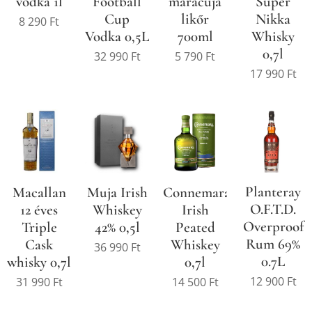
vodka 1l
Football
maracuja
Super
Cup
likőr
Nikka
8 290
Ft
Vodka 0,5L
700ml
Whisky
0,7l
32 990
Ft
5 790
Ft
17 990
Ft
Planteray
Macallan
Muja Irish
Connemara
O.F.T.D.
12 éves
Whiskey
Irish
Overproof
Triple
42% 0,5l
Peated
Rum 69%
Cask
Whiskey
36 990
Ft
0.7L
whisky 0,7l
0,7l
12 900
Ft
31 990
Ft
14 500
Ft