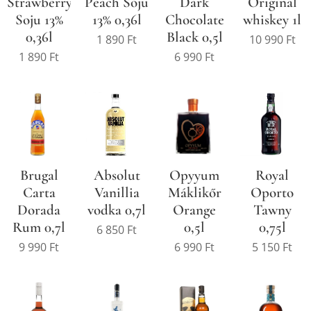
Strawberry
Peach Soju
Original
Dark
Soju 13%
13% 0,36l
whiskey 1l
Chocolate
0,36l
Black 0,5l
1 890
Ft
10 990
Ft
1 890
Ft
6 990
Ft
Brugal
Absolut
Opyyum
Royal
Carta
Vanillia
Máklikőr
Oporto
Dorada
vodka 0,7l
Orange
Tawny
Rum 0,7l
0,5l
0,75l
6 850
Ft
9 990
Ft
6 990
Ft
5 150
Ft