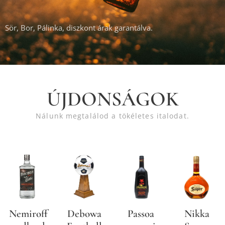
Sör, Bor, Pálinka, diszkont árak garantálva.
ÚJDONSÁGOK
Nálunk megtalálod a tökéletes italodat.
Nemiroff
Debowa
Passoa
Nikka