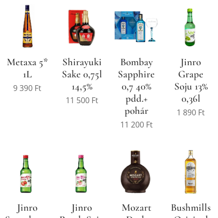
Metaxa 5*
Bombay
Jinro
Shirayuki
1L
Sapphire
Grape
Sake 0,75l
0,7 40%
Soju 13%
14,5%
9 390
Ft
pdd.+
0,36l
11 500
Ft
pohár
1 890
Ft
11 200
Ft
Jinro
Jinro
Bushmills
Mozart