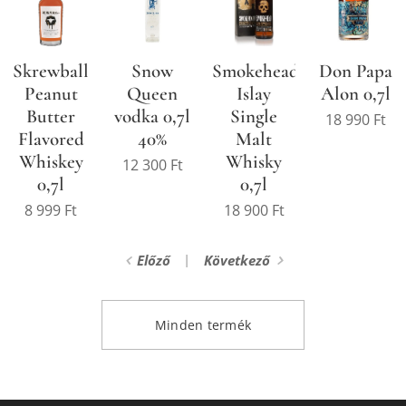
Snow
Don Papa
Skrewball
Smokehead
Queen
Alon 0,7l
Peanut
Islay
vodka 0,7l
Butter
Single
18 990
Ft
40%
Flavored
Malt
Whiskey
Whisky
12 300
Ft
0,7l
0,7l
8 999
Ft
18 900
Ft
Előző
Következő
Minden termék