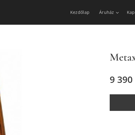
Kezdőlap
Áruház
Kap
Metax
9 390