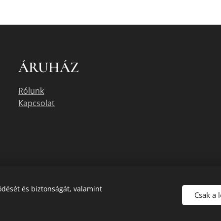
ÁRUHÁZ
Rólunk
Kapcsolat
dését és biztonságát, valamint
Csak a 
uális készletéről érdeklődjön az üzletben, vagy a megadott elérhetőségek e