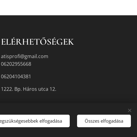
ELÉRHETŐSÉGEK
atisprofi@gmail.com
06202955668
06204104381
1222. Bp. Háros utca 12.
legszükségesebbek elfogadása
Összes elfogadása
gyikén.
Sütik