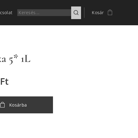
csolat
Kosár
a 5* 1L
Ft
Kosárba