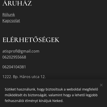
ÁRUHÁZ
Rólunk
Kapcsolat
ELÉRHETŐSÉGEK
atisprofi@gmail.com
06202955668
06204104381
1222. Bp. Háros utca 12.
Sütiket használunk, hogy biztosítsuk a weboldal megfelelő
működését és biztonságát, valamint hogy a lehető legjobb
A termékek aktuális készletéről érdeklődjön az üzletben, vagy a
felhasználói élményt kínáljuk Neked.
megadott elérhetőségek egyikén.