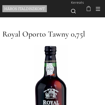
Keresés
HÁROS ITALDISZKONT
Royal Oporto Tawny 0,75l