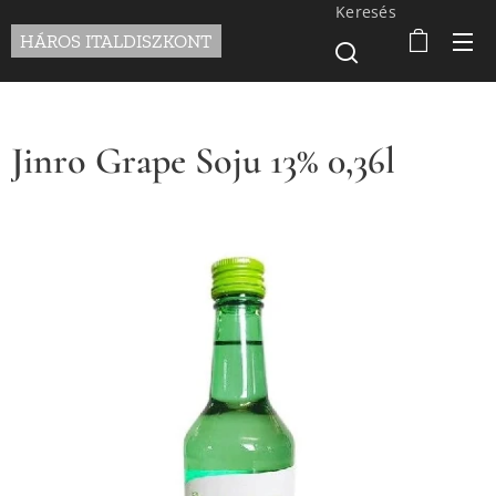
Keresés
HÁROS ITALDISZKONT
Jinro Grape Soju 13% 0,36l