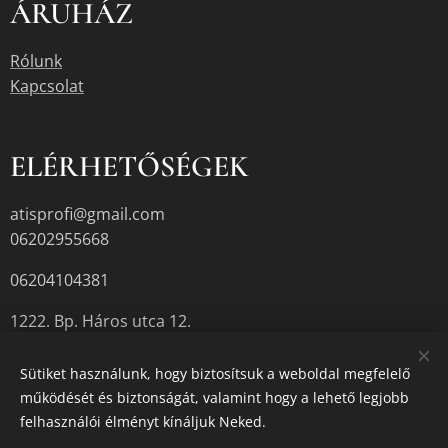
ÁRUHÁZ
Rólunk
Kapcsolat
ELÉRHETŐSÉGEK
atisprofi@gmail.com
06202955668
06204104381
1222. Bp. Háros utca 12.
Sütiket használunk, hogy biztosítsuk a weboldal megfelelő
működését és biztonságát, valamint hogy a lehető legjobb
A termékek aktuális készletéről érdeklődjön az üzletben, vagy a
felhasználói élményt kínáljuk Neked.
megadott elérhetőségek egyikén.