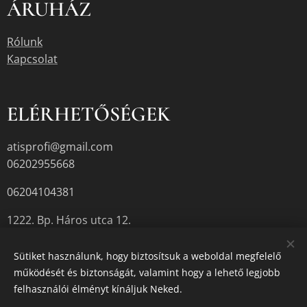
ÁRUHÁZ
Rólunk
Kapcsolat
ELÉRHETŐSÉGEK
atisprofi@gmail.com
06202955668
06204104381
1222. Bp. Háros utca 12.
Sütiket használunk, hogy biztosítsuk a weboldal megfelelő
működését és biztonságát, valamint hogy a lehető legjobb
A termékek aktuális készletéről érdeklődjön az üzletben, vagy a
felhasználói élményt kínáljuk Neked.
megadott elérhetőségek egyikén.