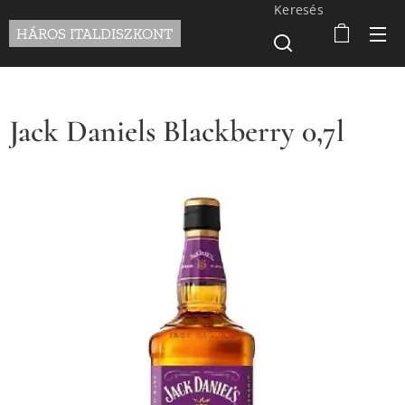
Keresés
HÁROS ITALDISZKONT
Jack Daniels Blackberry 0,7l