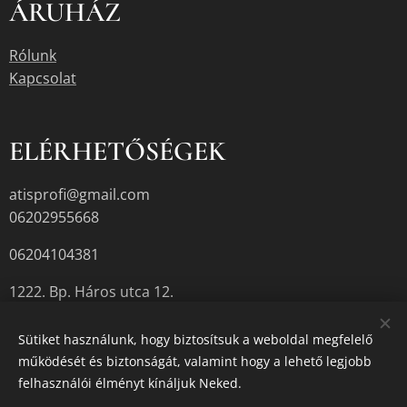
ÁRUHÁZ
Rólunk
Kapcsolat
ELÉRHETŐSÉGEK
atisprofi@gmail.com
06202955668
06204104381
1222. Bp. Háros utca 12.
Sütiket használunk, hogy biztosítsuk a weboldal megfelelő
működését és biztonságát, valamint hogy a lehető legjobb
A termékek aktuális készletéről érdeklődjön az üzletben, vagy a
felhasználói élményt kínáljuk Neked.
megadott elérhetőségek egyikén.