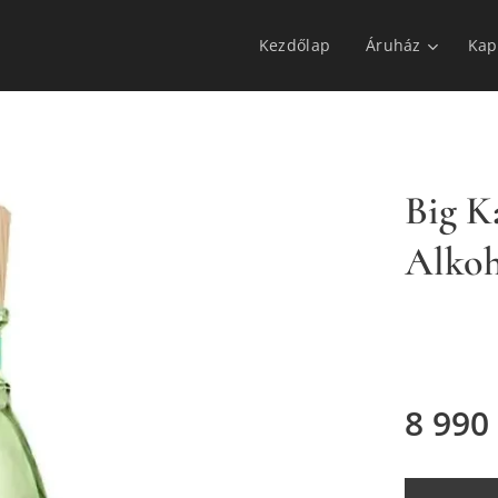
Kezdőlap
Áruház
Kap
Big K
Alkoh
8 990