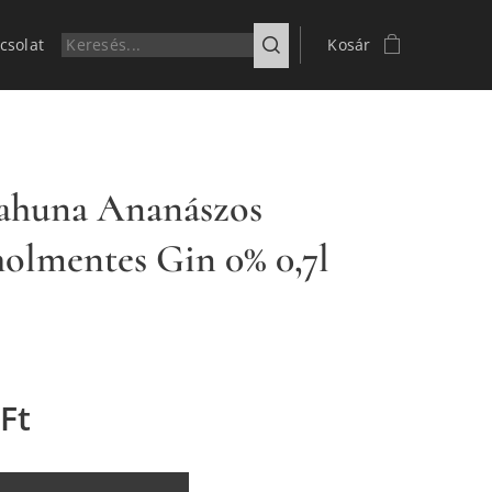
csolat
Kosár
ahuna Ananászos
olmentes Gin 0% 0,7l
Ft