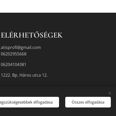
ELÉRHETŐSÉGEK
atisprofi@gmail.com
06202955668
06204104381
1222. Bp. Háros utca 12.
legszükségesebbek elfogadása
Összes elfogadása
gyikén.
Sütik