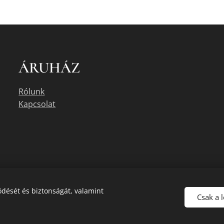
ÁRUHÁZ
Rólunk
Kapcsolat
dését és biztonságát, valamint
Csak a 
uális készletéről érdeklődjön az üzletben, vagy a megadott elérhetőségek e