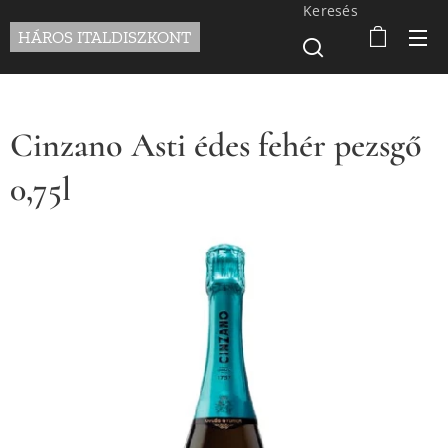
Keresés
HÁROS ITALDISZKONT
Cinzano Asti édes fehér pezsgő
0,75l