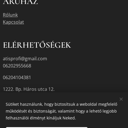
ÁRUHÁZ
Rólunk
Kapcsolat
ELÉRHETŐSÉGEK
atisprofi@gmail.com
06202955668
06204104381
1222. Bp. Háros utca 12.
Sütiket használunk, hogy biztosítsuk a weboldal megfelelő
működését és biztonságát, valamint hogy a lehető legjobb
A termékek aktuális készletéről érdeklődjön az üzletben, vagy a
felhasználói élményt kínáljuk Neked.
megadott elérhetőségek egyikén.