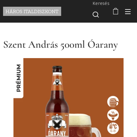
Keresés
HÁROS ITALDISZKONT
Szent András 500ml Óarany