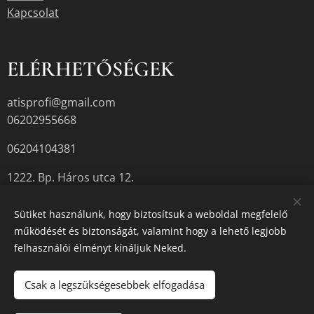
Kapcsolat
ELÉRHETŐSÉGEK
atisprofi@gmail.com
06202955668
06204104381
1222. Bp. Háros utca 12.
Sütiket használunk, hogy biztosítsuk a weboldal megfelelő
működését és biztonságát, valamint hogy a lehető legjobb
A termékek aktuális készletéről érdeklődjön az üzletben, vagy a
felhasználói élményt kínáljuk Neked.
megadott elérhetőségek egyikén.
Sütik
Csak a legszükségesebbek elfogadása