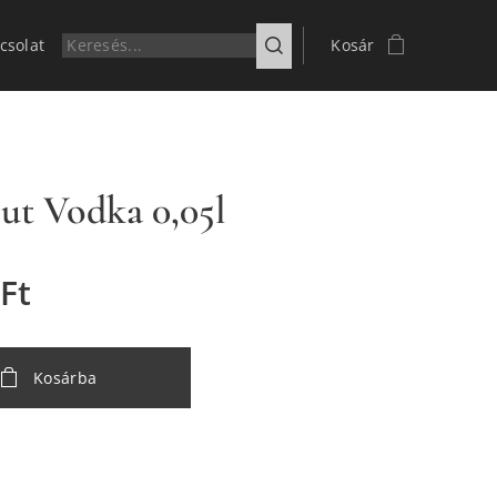
csolat
Kosár
ut Vodka 0,05l
Ft
Kosárba