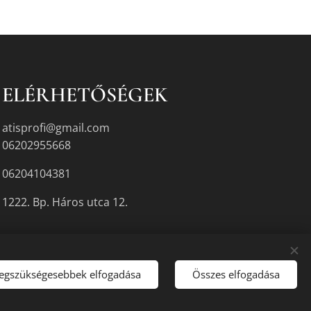
ELÉRHETŐSÉGEK
atisprofi@gmail.com
06202955668
06204104381
1222. Bp. Háros utca 12.
legszükségesebbek elfogadása
Összes elfogadása
gyikén.
Sütik