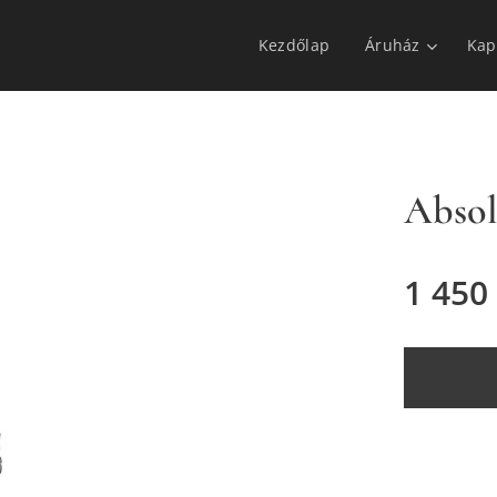
Kezdőlap
Áruház
Kap
Absol
1 450