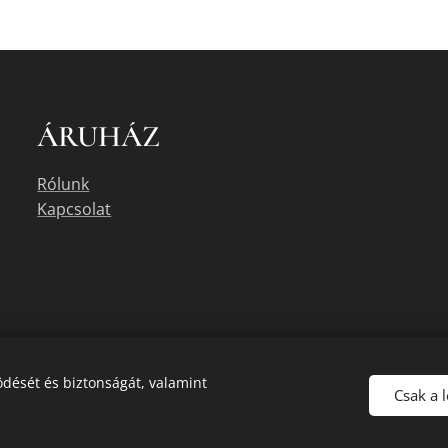
ÁRUHÁZ
Rólunk
Kapcsolat
dését és biztonságát, valamint
Csak a 
uális készletéről érdeklődjön az üzletben, vagy a megadott elérhetőségek e