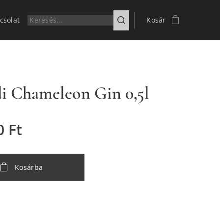
csolat
Kosár
i Chameleon Gin 0,5l
0
Ft
Kosárba