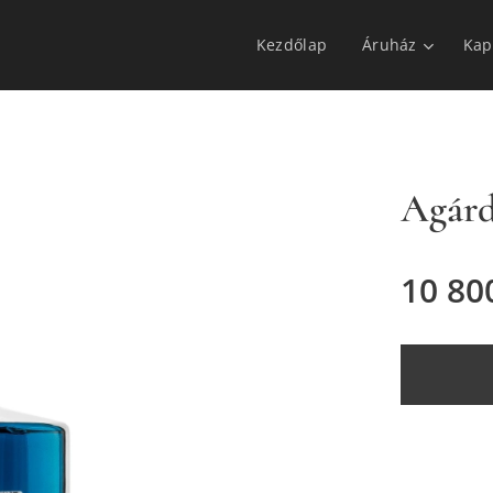
Kezdőlap
Áruház
Kap
Agárd
10 80