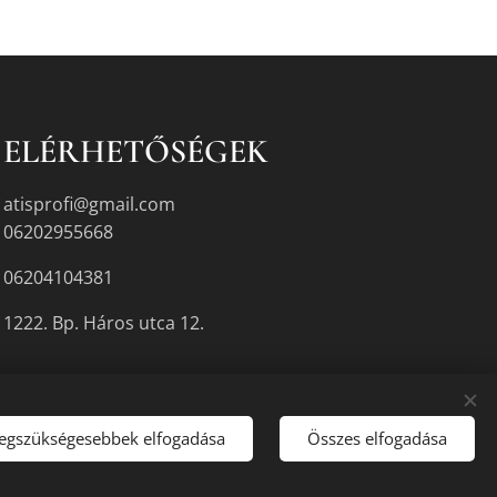
ELÉRHETŐSÉGEK
atisprofi@gmail.com
06202955668
06204104381
1222. Bp. Háros utca 12.
legszükségesebbek elfogadása
Összes elfogadása
gyikén.
Sütik