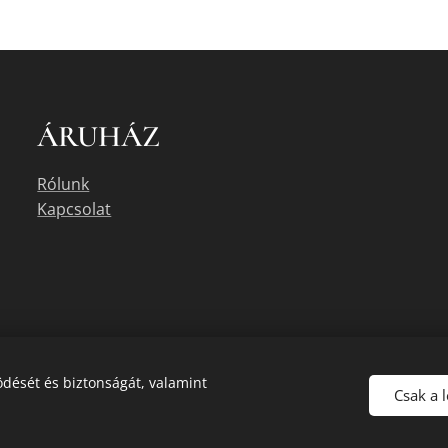
ÁRUHÁZ
Rólunk
Kapcsolat
dését és biztonságát, valamint
Csak a 
uális készletéről érdeklődjön az üzletben, vagy a megadott elérhetőségek e