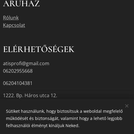
ÁRUHÁZ
Rólunk
Kapcsolat
ELÉRHETŐSÉGEK
atisprofi@gmail.com
06202955668
06204104381
1222. Bp. Háros utca 12.
Sütiket használunk, hogy biztosítsuk a weboldal megfelelő
működését és biztonságát, valamint hogy a lehető legjobb
A termékek aktuális készletéről érdeklődjön az üzletben, vagy a
felhasználói élményt kínáljuk Neked.
megadott elérhetőségek egyikén.