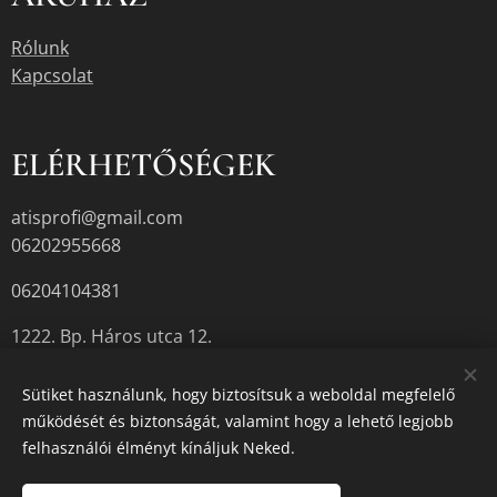
Rólunk
Kapcsolat
ELÉRHETŐSÉGEK
atisprofi@gmail.com
06202955668
06204104381
1222. Bp. Háros utca 12.
Sütiket használunk, hogy biztosítsuk a weboldal megfelelő
működését és biztonságát, valamint hogy a lehető legjobb
A termékek aktuális készletéről érdeklődjön az üzletben, vagy a
felhasználói élményt kínáljuk Neked.
megadott elérhetőségek egyikén.
Sütik