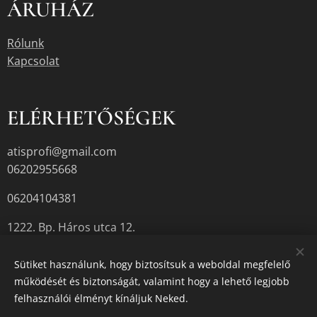
ÁRUHÁZ
Rólunk
Kapcsolat
ELÉRHETŐSÉGEK
atisprofi@gmail.com
06202955668
06204104381
1222. Bp. Háros utca 12.
Sütiket használunk, hogy biztosítsuk a weboldal megfelelő
működését és biztonságát, valamint hogy a lehető legjobb
A termékek aktuális készletéről érdeklődjön az üzletben, vagy a
felhasználói élményt kínáljuk Neked.
megadott elérhetőségek egyikén.