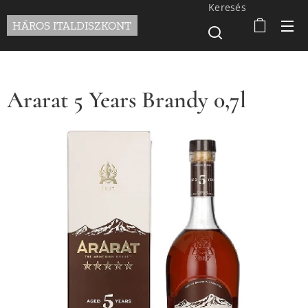
Keresés
HÁROS ITALDISZKONT
Ararat 5 Years Brandy 0,7l