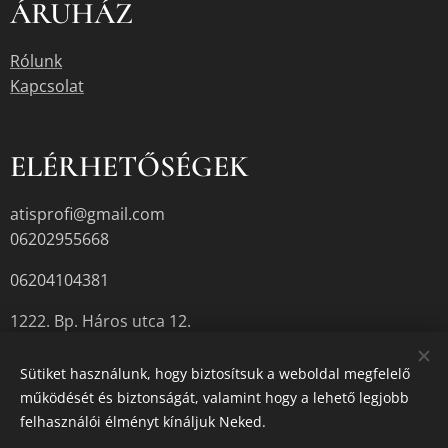
ÁRUHÁZ
Rólunk
Kapcsolat
ELÉRHETŐSÉGEK
atisprofi@gmail.com
06202955668
06204104381
1222. Bp. Háros utca 12.
Sütiket használunk, hogy biztosítsuk a weboldal megfelelő
működését és biztonságát, valamint hogy a lehető legjobb
A termékek aktuális készletéről érdeklődjön az üzletben, vagy a
felhasználói élményt kínáljuk Neked.
megadott elérhetőségek egyikén.