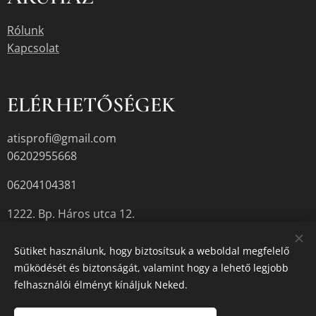
Rólunk
Kapcsolat
ELÉRHETŐSÉGEK
atisprofi@gmail.com
06202955668
06204104381
1222. Bp. Háros utca 12.
Sütiket használunk, hogy biztosítsuk a weboldal megfelelő
működését és biztonságát, valamint hogy a lehető legjobb
A termékek aktuális készletéről érdeklődjön az üzletben, vagy a
felhasználói élményt kínáljuk Neked.
megadott elérhetőségek egyikén.
Sütik