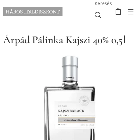
Keresés
HÁROS ITALDISZKONT
Árpád Pálinka Kajszi 40% 0,5l