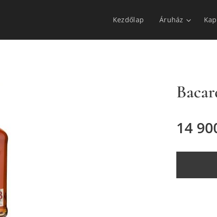
Kezdőlap
Áruház
Kap
Bacar
14 90