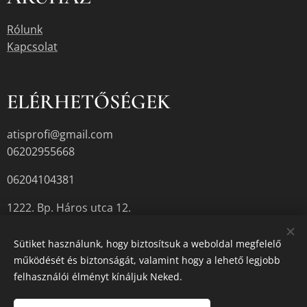
Rólunk
Kapcsolat
ELÉRHETŐSÉGEK
atisprofi@gmail.com
06202955668
06204104381
1222. Bp. Háros utca 12.
Sütiket használunk, hogy biztosítsuk a weboldal megfelelő
működését és biztonságát, valamint hogy a lehető legjobb
A termékek aktuális készletéről érdeklődjön az üzletben, vagy a
felhasználói élményt kínáljuk Neked.
megadott elérhetőségek egyikén.
Sütik