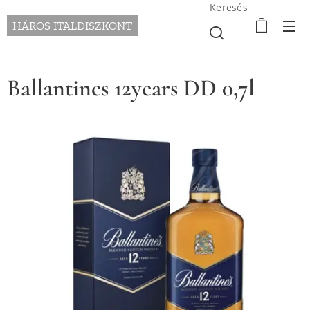
Keresés
HÁROS ITALDISZKONT
Ballantines 12years DD 0,7l