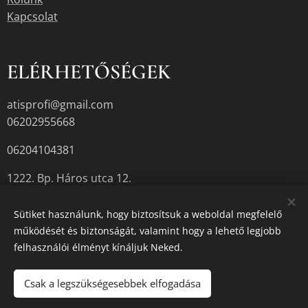
Kapcsolat
ELÉRHETŐSÉGEK
atisprofi@gmail.com
06202955668
06204104381
1222. Bp. Háros utca 12.
Sütiket használunk, hogy biztosítsuk a weboldal megfelelő
működését és biztonságát, valamint hogy a lehető legjobb
A termékek aktuális készletéről érdeklődjön az üzletben, vagy a
felhasználói élményt kínáljuk Neked.
megadott elérhetőségek egyikén.
Sütik
Csak a legszükségesebbek elfogadása