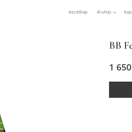
Kezdőlap
Áruház
Kap
BB Fe
1 650