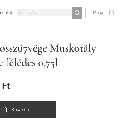
csolat
Kosár
osszú7vége Muskotály
 félédes 0,75l
Ft
Kosárba