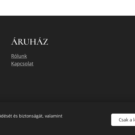
ÁRUHÁZ
Rólunk
Kapcsolat
dését és biztonságát, valamint
Csak a 
uális készletéről érdeklődjön az üzletben, vagy a megadott elérhetőségek e