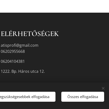
ELÉRHETŐSÉGEK
atisprofi@gmail.com
06202955668
06204104381
1222. Bp. Háros utca 12.
legszükségesebbek elfogadása
Összes elfogadása
gyikén.
Sütik