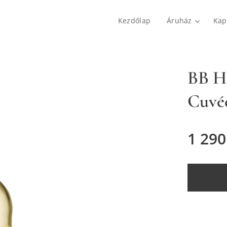
Kezdőlap
Áruház
Kap
BB H
Cuvée
1 290