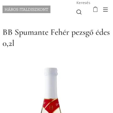
Keresés
HÁROS ITALDISZKONT
BB Spumante Fehér pezsgő édes
0,2l