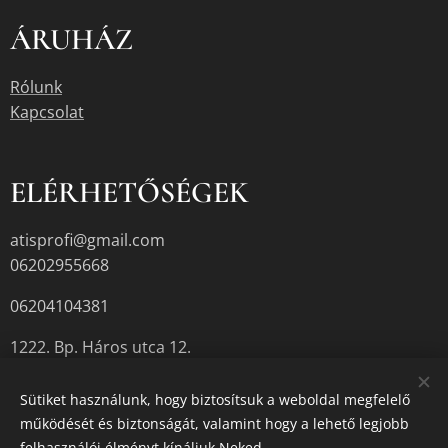
ÁRUHÁZ
Rólunk
Kapcsolat
ELÉRHETŐSÉGEK
atisprofi@gmail.com
06202955668
06204104381
1222. Bp. Háros utca 12.
Sütiket használunk, hogy biztosítsuk a weboldal megfelelő
működését és biztonságát, valamint hogy a lehető legjobb
A termékek aktuális készletéről érdeklődjön az üzletben, vagy a
felhasználói élményt kínáljuk Neked.