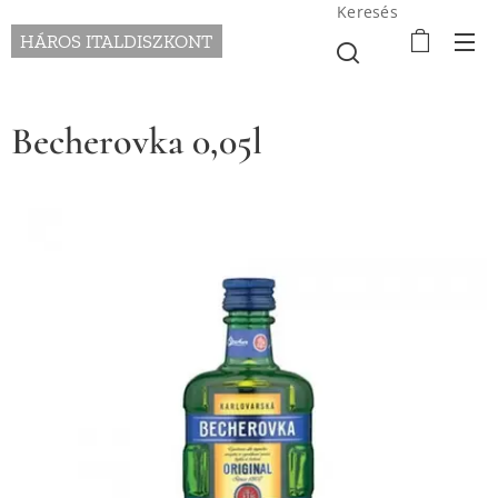
Keresés
HÁROS ITALDISZKONT
Becherovka 0,05l