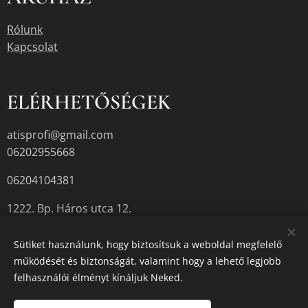
Rólunk
Kapcsolat
ELÉRHETŐSÉGEK
atisprofi@gmail.com
06202955668
06204104381
1222. Bp. Háros utca 12.
Sütiket használunk, hogy biztosítsuk a weboldal megfelelő
működését és biztonságát, valamint hogy a lehető legjobb
A termékek aktuális készletéről érdeklődjön az üzletben, vagy a
felhasználói élményt kínáljuk Neked.
megadott elérhetőségek egyikén.
Sütik