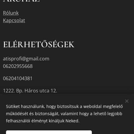
Rólunk
Kapcsolat
ELÉRHETŐSÉGEK
atisprofi@gmail.com
06202955668
06204104381
1222. Bp. Háros utca 12.
Sütiket használunk, hogy biztosítsuk a weboldal megfelelő
működését és biztonságát, valamint hogy a lehető legjobb
A termékek aktuális készletéről érdeklődjön az üzletben, vagy a
felhasználói élményt kínáljuk Neked.
megadott elérhetőségek egyikén.
Sütik