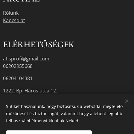
Rólunk
Kapcsolat
ELÉRHETŐSÉGEK
atisprofi@gmail.com
06202955668
06204104381
1222. Bp. Háros utca 12.
Sütiket használunk, hogy biztosítsuk a weboldal megfelelő
működését és biztonságát, valamint hogy a lehető legjobb
A termékek aktuális készletéről érdeklődjön az üzletben, vagy a
felhasználói élményt kínáljuk Neked.
megadott elérhetőségek egyikén.
Sütik