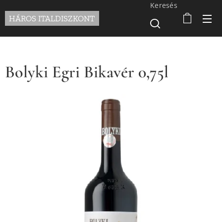
Keresés
HÁROS ITALDISZKONT
Bolyki Egri Bikavér 0,75l