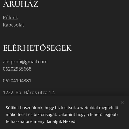
ÁRUHÁZ
Rólunk
Kapcsolat
ELÉRHETŐSÉGEK
atisprofi@gmail.com
06202955668
06204104381
1222. Bp. Háros utca 12.
Sütiket használunk, hogy biztosítsuk a weboldal megfelelő
működését és biztonságát, valamint hogy a lehető legjobb
A termékek aktuális készletéről érdeklődjön az üzletben, vagy a
felhasználói élményt kínáljuk Neked.
megadott elérhetőségek egyikén.