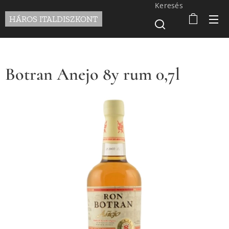
Keresés
HÁROS ITALDISZKONT
Botran Anejo 8y rum 0,7l