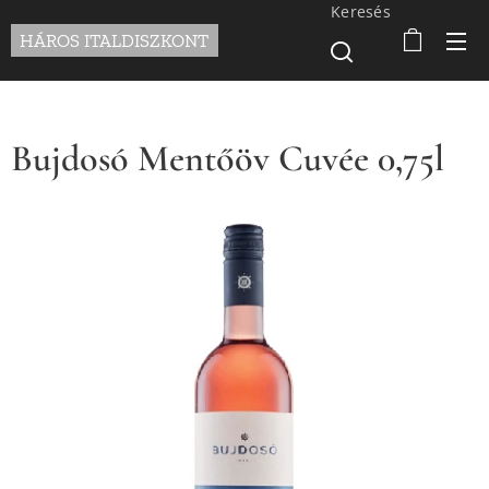
Keresés
HÁROS ITALDISZKONT
Bujdosó Mentőöv Cuvée 0,75l