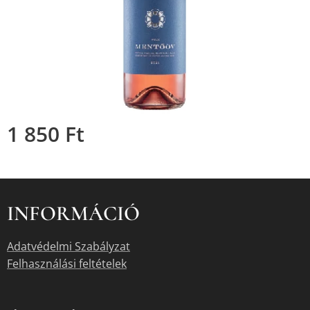
1 850
Ft
INFORMÁCIÓ
Adatvédelmi Szabályzat
Felhasználási feltételek