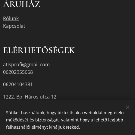
ÁRUHÁZ
Rólunk
Kapcsolat
ELÉRHETŐSÉGEK
atisprofi@gmail.com
06202955668
06204104381
1222. Bp. Háros utca 12.
Sütiket használunk, hogy biztosítsuk a weboldal megfelelő
működését és biztonságát, valamint hogy a lehető legjobb
A termékek aktuális készletéről érdeklődjön az üzletben, vagy a
felhasználói élményt kínáljuk Neked.
megadott elérhetőségek egyikén.