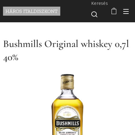
Keresés
HÁROS ITALDISZKONT
Bushmills Original whiskey 0,7l
40%