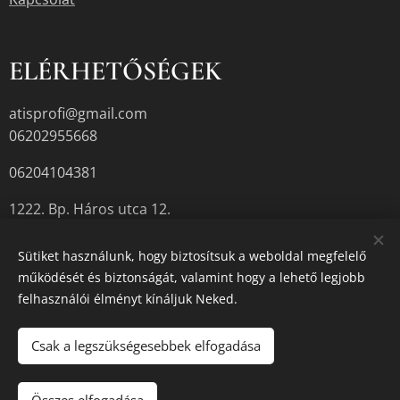
ELÉRHETŐSÉGEK
atisprofi@gmail.com
06202955668
06204104381
1222. Bp. Háros utca 12.
Sütiket használunk, hogy biztosítsuk a weboldal megfelelő
működését és biztonságát, valamint hogy a lehető legjobb
A termékek aktuális készletéről érdeklődjön az üzletben, vagy a
felhasználói élményt kínáljuk Neked.
megadott elérhetőségek egyikén.
Sütik
Csak a legszükségesebbek elfogadása
Kosárba