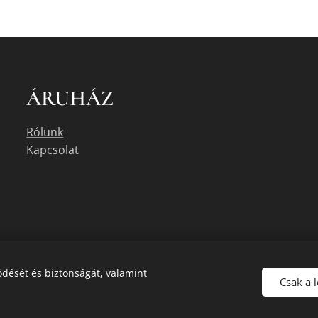
ÁRUHÁZ
Rólunk
Kapcsolat
dését és biztonságát, valamint
Csak a 
uális készletéről érdeklődjön az üzletben, vagy a megadott elérhetőségek e