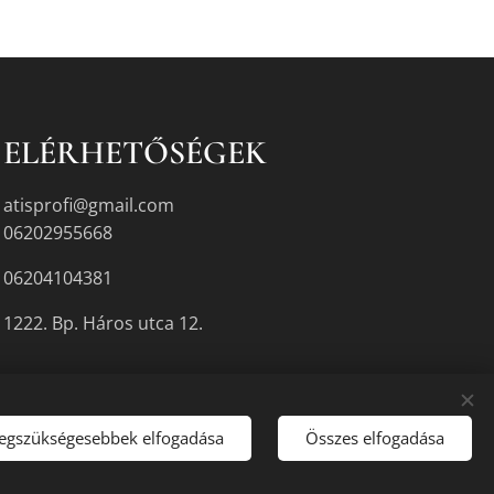
ELÉRHETŐSÉGEK
atisprofi@gmail.com
06202955668
06204104381
1222. Bp. Háros utca 12.
legszükségesebbek elfogadása
Összes elfogadása
gyikén.
Sütik