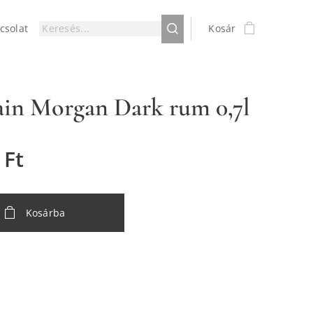
csolat
Kosár
ain Morgan Dark rum 0,7l
Ft
Kosárba