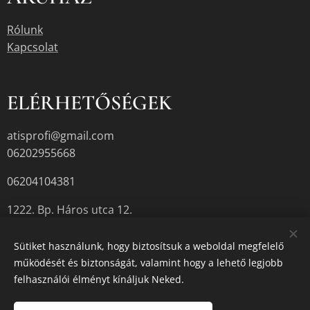
Rólunk
Kapcsolat
ELÉRHETŐSÉGEK
atisprofi@gmail.com
06202955668
06204104381
1222. Bp. Háros utca 12.
Sütiket használunk, hogy biztosítsuk a weboldal megfelelő
működését és biztonságát, valamint hogy a lehető legjobb
A termékek aktuális készletéről érdeklődjön az üzletben, vagy a
felhasználói élményt kínáljuk Neked.
megadott elérhetőségek egyikén.
Sütik