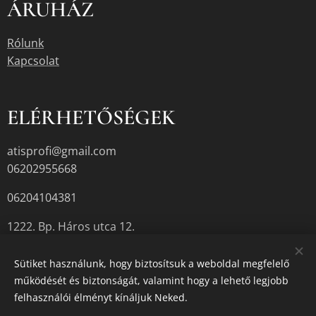
ÁRUHÁZ
Rólunk
Kapcsolat
ELÉRHETŐSÉGEK
atisprofi@gmail.com
06202955668
06204104381
1222. Bp. Háros utca 12.
Sütiket használunk, hogy biztosítsuk a weboldal megfelelő
működését és biztonságát, valamint hogy a lehető legjobb
A termékek aktuális készletéről érdeklődjön az üzletben, vagy a
felhasználói élményt kínáljuk Neked.
megadott elérhetőségek egyikén.