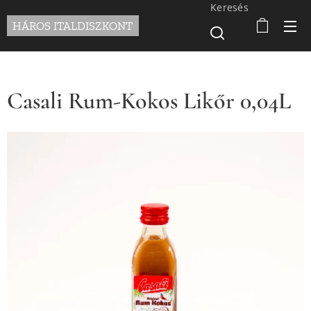
Keresés
HÁROS ITALDISZKONT
Casali Rum-Kokos Likőr 0,04L