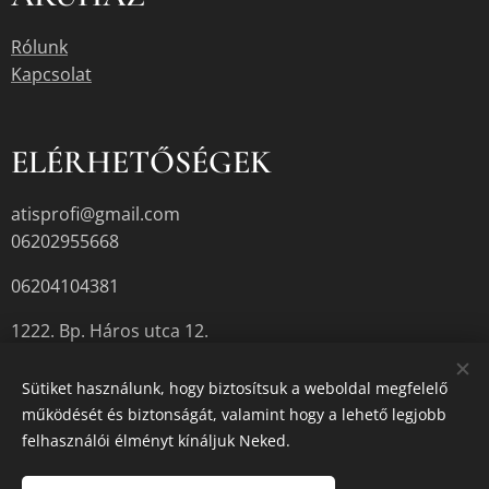
Rólunk
Kapcsolat
ELÉRHETŐSÉGEK
atisprofi@gmail.com
06202955668
06204104381
1222. Bp. Háros utca 12.
Sütiket használunk, hogy biztosítsuk a weboldal megfelelő
működését és biztonságát, valamint hogy a lehető legjobb
A termékek aktuális készletéről érdeklődjön az üzletben, vagy a
felhasználói élményt kínáljuk Neked.
megadott elérhetőségek egyikén.
Sütik