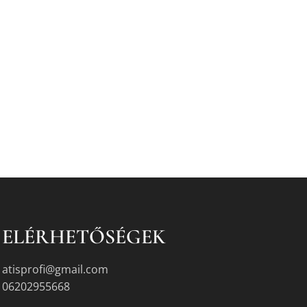
ELÉRHETŐSÉGEK
atisprofi@gmail.com
06202955668