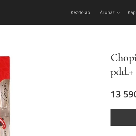
Kezdőlap
Áruház
Kap
Chopi
pdd.+
13 59