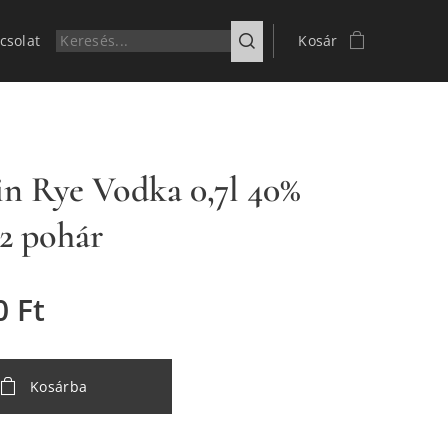
csolat
Kosár
n Rye Vodka 0,7l 40%
 2 pohár
0
Ft
Kosárba