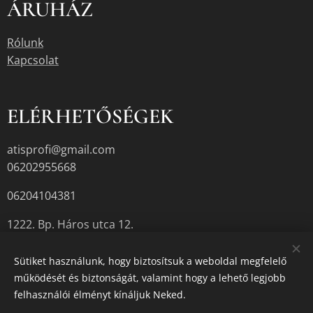
ÁRUHÁZ
Rólunk
Kapcsolat
ELÉRHETŐSÉGEK
atisprofi@gmail.com
06202955668
06204104381
1222. Bp. Háros utca 12.
Sütiket használunk, hogy biztosítsuk a weboldal megfelelő
működését és biztonságát, valamint hogy a lehető legjobb
A termékek aktuális készletéről érdeklődjön az üzletben, vagy a
felhasználói élményt kínáljuk Neked.
megadott elérhetőségek egyikén.