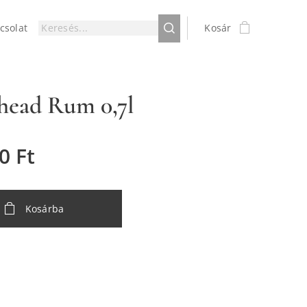
csolat
Kosár
head Rum 0,7l
0
Ft
Kosárba