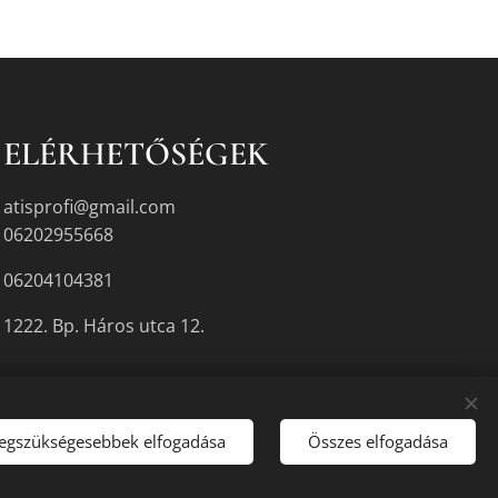
ELÉRHETŐSÉGEK
atisprofi@gmail.com
06202955668
06204104381
1222. Bp. Háros utca 12.
legszükségesebbek elfogadása
Összes elfogadása
gyikén.
Sütik