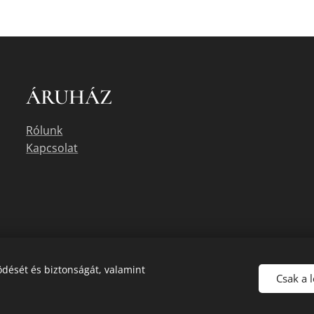
ÁRUHÁZ
Rólunk
Kapcsolat
dését és biztonságát, valamint
Csak a 
uális készletéről érdeklődjön az üzletben, vagy a megadott elérhetőségek e