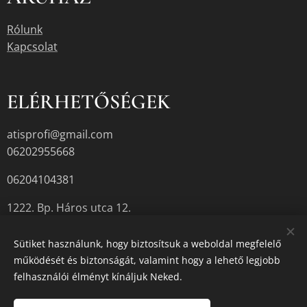
Rólunk
Kapcsolat
ELÉRHETŐSÉGEK
atisprofi@gmail.com
06202955668
06204104381
1222. Bp. Háros utca 12.
Sütiket használunk, hogy biztosítsuk a weboldal megfelelő
működését és biztonságát, valamint hogy a lehető legjobb
A termékek aktuális készletéről érdeklődjön az üzletben, vagy a
felhasználói élményt kínáljuk Neked.
megadott elérhetőségek egyikén.
Sütik