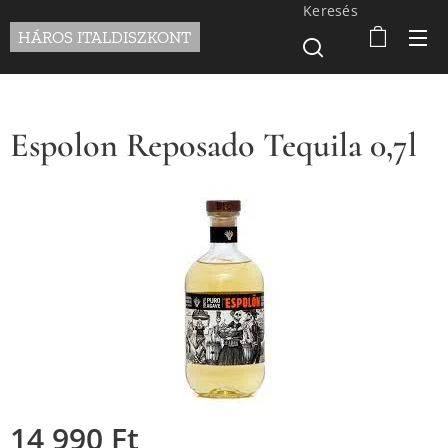
Keresés
HÁROS ITALDISZKONT
Espolon Reposado Tequila 0,7l
14 990
Ft