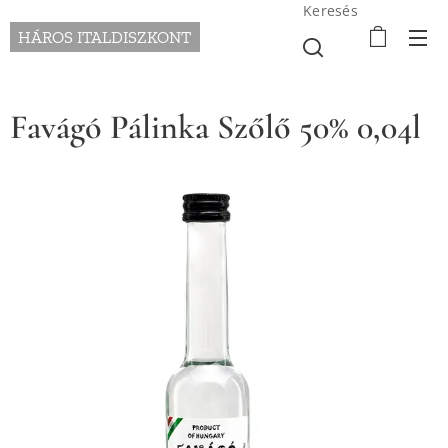
Keresés
HÁROS ITALDISZKONT
Favágó Pálinka Szőlő 50% 0,04l