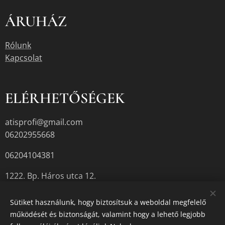
ÁRUHÁZ
Rólunk
Kapcsolat
ELÉRHETŐSÉGEK
atisprofi@gmail.com
06202955668
06204104381
1222. Bp. Háros utca 12.
Sütiket használunk, hogy biztosítsuk a weboldal megfelelő
működését és biztonságát, valamint hogy a lehető legjobb
A termékek aktuális készletéről érdeklődjön az üzletben, vagy a